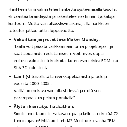
Hankkeen tiimi valmistelee hanketta systeemisellä tasolla,
eli vääntää brändäystä ja rakentelee viestinnän työkaluja
kuntoon... Mutta vain alkusyksyn aikana, sillä hankkeen
toteutus jatkuu pitkin loppuvuotta:
Viikoittain järjestettävä Maker Monday:
Täällä voit päästä värkkäämään omia projektejasi, ja
saat apua niiden edistämiseen. Voit myös oppia
erilaisia valmistustekniikoita, kuten esimerkiksi FDM- tai
SLA 3D-tulostusta.
Lanit
(yhteisöllistä lähiverkkopelaamista ja pelejä
vuosilta 2000-2005):
Välillä on mukava vain olla yhdessä ja mikä sen
parempaa kuin pelata porukalla?
Älytön kierrätys-hackathon:
Sinulle annetaan eteesi kasa rojua ja kellossa tikittää 72
tunnin ajastin! Mitä aiot tehdä? Muuttuuko vanha IBM-