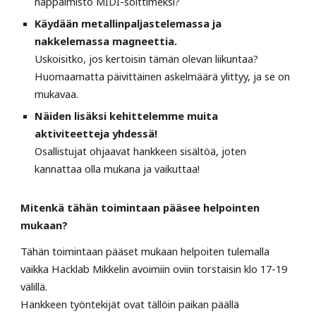
näppäimistö MIDI-soittimeksi?
Käydään metallinpaljastelemassa ja
nakkelemassa magneettia.
Uskoisitko, jos kertoisin tämän olevan liikuntaa?
Huomaamatta päivittäinen askelmäärä ylittyy, ja se on
mukavaa.
Näiden lisäksi kehittelemme muita
aktiviteetteja yhdessä!
Osallistujat ohjaavat hankkeen sisältöä, joten
kannattaa olla mukana ja vaikuttaa!
Mitenkä tähän toimintaan pääsee helpointen
mukaan?
Tähän toimintaan pääset mukaan helpoiten tulemalla
vaikka Hacklab Mikkelin avoimiin oviin torstaisin klo 17-19
välillä.
Hankkeen työntekijät ovat tällöin paikan päällä