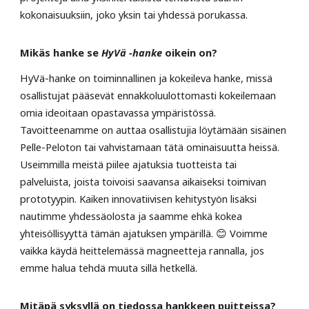
kokonaisuuksiin, joko yksin tai yhdessä porukassa.
Mikäs hanke se
HyVä -hanke
oikein on?
HyVä-hanke on toiminnallinen ja kokeileva hanke, missä
osallistujat pääsevät ennakkoluulottomasti kokeilemaan
omia ideoitaan opastavassa ympäristössä.
Tavoitteenamme on auttaa osallistujia löytämään sisäinen
Pelle-Peloton tai vahvistamaan tätä ominaisuutta heissä.
Useimmilla meistä piilee ajatuksia tuotteista tai
palveluista, joista toivoisi saavansa aikaiseksi toimivan
prototyypin. Kaiken innovatiivisen kehitystyön lisäksi
nautimme yhdessäolosta ja saamme ehkä kokea
yhteisöllisyyttä tämän ajatuksen ympärillä. 😊 Voimme
vaikka käydä heittelemässä magneetteja rannalla, jos
emme halua tehdä muuta sillä hetkellä.
Mitäpä syksyllä on tiedossa hankkeen puitteissa?