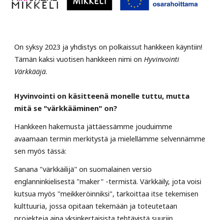
On syksy 2023 ja yhdistys on polkaissut hankkeen käyntiin!
Tämän kaksi vuotisen hankkeen nimi on
Hyvinvointi
Värkkääjä
.
Hyvinvointi on käsitteenä monelle tuttu, mutta
mitä se "värkkääminen" on?
Hankkeen hakemusta jättäessämme jouduimme
avaamaan termin merkitystä ja mielellämme selvennämme
sen myös tässä:
Sanana "värkkäilijä" on suomalainen versio
englanninkielisestä "maker" -termistä. Värkkäily, jota voisi
kutsua myös "meikkeröinniksi", tarkoittaa itse tekemisen
kulttuuria, jossa opitaan tekemään ja toteutetaan
projekteja aina yksinkertaisista tehtävistä suuriin